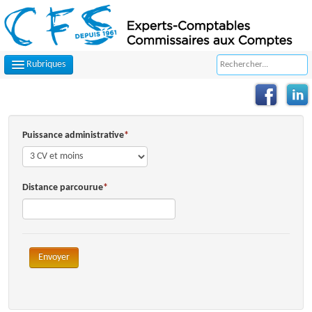
Rubriques
LE CABINET
NOS MISSIONS
Puissance administrative
CONTACTEZ-NOUS
PLAN D'ACCÈS
Distance parcourue
FILS D'ACTUALITÉS
INFOS DE GESTION
Envoyer
OUTILS PRATIQUES
DIRIGEANT