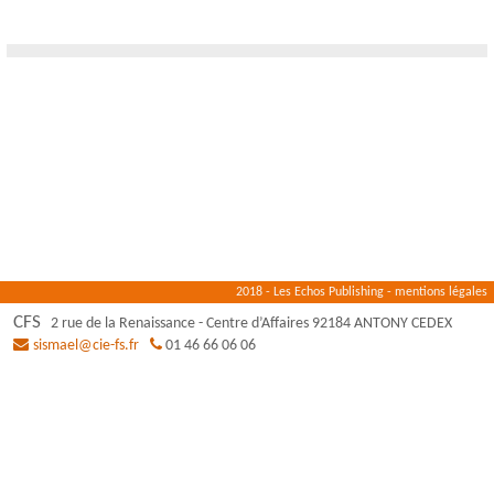
2018 - Les Echos Publishing -
mentions légales
CFS
2 rue de la Renaissance
-
Centre d’Affaires
92184
ANTONY CEDEX
sismael@cie-fs.fr
01 46 66 06 06
Panneau de gestion des cookies